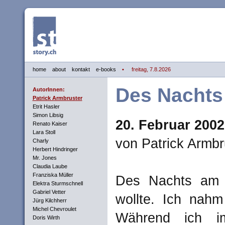
home
about
kontakt
e-books
• freitag, 7.8.2026
Des Nachts
AutorInnen:
Patrick Armbruster
Etrit Hasler
Simon Libsig
20. Februar 2002
Renato Kaiser
Lara Stoll
von Patrick Armbr
Charly
Herbert Hindringer
Mr. Jones
Claudia Laube
Franziska Müller
Des Nachts am T
Elektra Sturmschnell
Gabriel Vetter
wollte. Ich nahm
Jürg Kilchherr
Michel Chevroulet
Während ich i
Doris Wirth