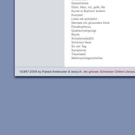
Gewohnheit
Grün, blau, rot, gelb, lila
Kunst in Bahnen lenken
Kurzzeit
Links mit achtzehn
Niemals ein gesundes Kind
Parallorpheus
Quietschvergnügt
Recht
Schattenpfad01
Schönes Haar
So ein Tag
Symptome
Traumwelt
Weihnachtsgeschichte
©1997-2009 by Patrick Armbruster & story.ch,
die grösste Schweizer Online-Literatu