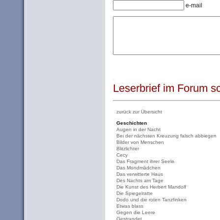
e-mail
Leserbrief im Forum sc
zurück zur Übersicht
Geschichten
Augen in der Nacht
Bei der nächsten Kreuzung falsch abbiegen
Bilder von Menschen
Blitzlichter
Cecy
Das Fragment ihrer Seele
Das Mondmädchen
Das verwitterte Haus
Des Nachts am Tage
Die Kunst des Herbert Mandolf
Die Spiegelratte
Dodo und die roten Tanzfinken
Etwas blass
Gegen die Leere
Gestrandet