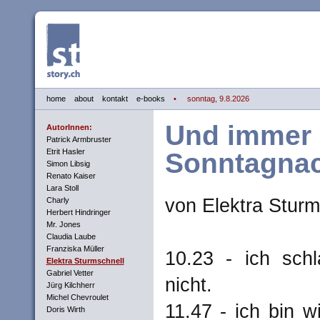
home
about
kontakt
e-books
• sonntag, 9.8.2026
Und immer i
AutorInnen:
Patrick Armbruster
Etrit Hasler
Sonntagnac
Simon Libsig
Renato Kaiser
Lara Stoll
von Elektra Sturm
Charly
Herbert Hindringer
Mr. Jones
Claudia Laube
Franziska Müller
10.23 - ich sch
Elektra Sturmschnell
Gabriel Vetter
nicht.
Jürg Kilchherr
Michel Chevroulet
11.47 - ich bin 
Doris Wirth