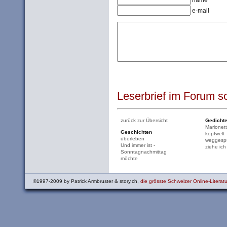
name
e-mail
Leserbrief im Forum sc
zurück zur Übersicht
Gedicht
Marionet
Geschichten
kopfwelt
überleben
weggespü
Und immer ist -
ziehe ich
Sonntagnachmittag
möchte
©1997-2009 by Patrick Armbruster & story.ch,
die grösste Schweizer Online-Literatu