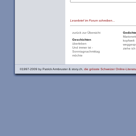
Leserbrief im Forum schreiben...
zurück zur Übersicht
Gedicht
Marionet
Geschichten
kopfwelt
überleben
weggespü
Und immer ist -
ziehe ich
Sonntagnachmittag
möchte
©1997-2009 by Patrick Armbruster & story.ch,
die grösste Schweizer Online-Literatu