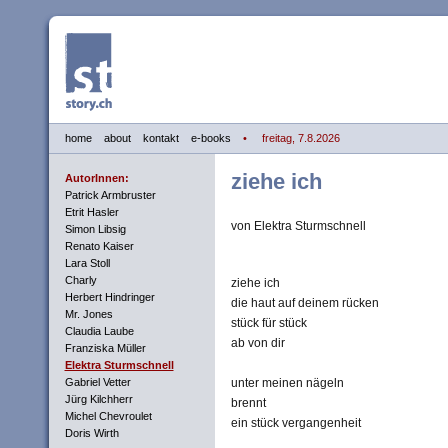
home
about
kontakt
e-books
• freitag, 7.8.2026
ziehe ich
AutorInnen:
Patrick Armbruster
Etrit Hasler
von Elektra Sturmschnell
Simon Libsig
Renato Kaiser
Lara Stoll
Charly
ziehe ich
Herbert Hindringer
die haut auf deinem rücken
Mr. Jones
stück für stück
Claudia Laube
ab von dir
Franziska Müller
Elektra Sturmschnell
Gabriel Vetter
unter meinen nägeln
Jürg Kilchherr
brennt
Michel Chevroulet
ein stück vergangenheit
Doris Wirth